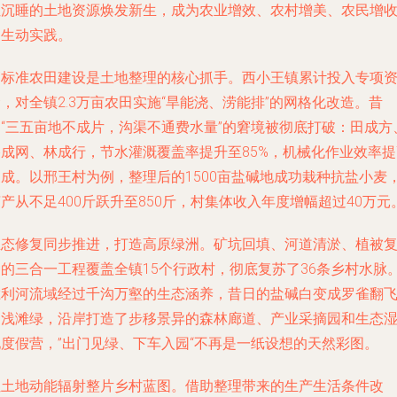
让沉睡的土地资源焕发新生，成为农业增效、农村增美、农民增
的生动实践。
高标准农田建设是土地整理的核心抓手。西小王镇累计投入专项
，对全镇2.3万亩农田实施“旱能浇、涝能排”的网格化改造。昔
日“三五亩地不成片，沟渠不通费水量”的窘境被彻底打破：田成方
路成网、林成行，节水灌溉覆盖率提升至85%，机械化作业效率提
三成。以邢王村为例，整理后的1500亩盐碱地成功栽种抗盐小麦
产从不足400斤跃升至850斤，村集体收入年度增幅超过40万元
生态修复同步推进，打造高原绿洲。矿坑回填、河道清淤、植被
种的三合一工程覆盖全镇15个行政村，彻底复苏了36条乡村水脉
胜利河流域经过千沟万壑的生态涵养，昔日的盐碱白变成罗雀翻
的浅滩绿，沿岸打造了步移景异的森林廊道、产业采摘园和生态
地度假营，”出门见绿、下车入园“不再是一纸设想的天然彩图。
让土地动能辐射整片乡村蓝图。借助整理带来的生产生活条件改