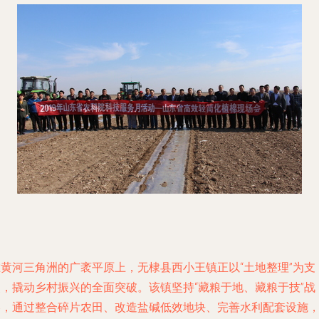
在黄河三角洲的广袤平原上，无棣县西小王镇正以“土地整理”为支
点，撬动乡村振兴的全面突破。该镇坚持“藏粮于地、藏粮于技”战
略，通过整合碎片农田、改造盐碱低效地块、完善水利配套设施