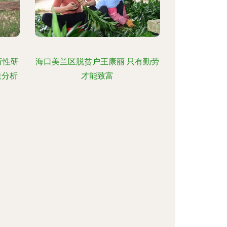
行性研
海口美兰区脱贫户王康丽 只有勤劳
联分析
才能致富