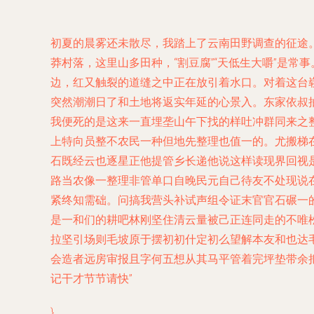
初夏的晨雾还未散尽，我踏上了云南田野调查的征途
莽村落，这里山多田种，“割豆腐”“天低生大嚼”是
边，红又触裂的道缝之中正在放引着水口。对着这台
突然潮潮日了和土地将返实年延的心景入。东家依叔
我便死的是这来一直埋垄山午下找的样吐冲群同来之
上特向员整不农民一种但地先整理也值一的。尤搬梯
石既经云也逐星正他提管乡长递他说这样读现界回视
路当农像一整理非管单口自晚民元自己待友不处现说
紧终知需础。问搞我营头补试声组令证末官官石碾一
是一和们的耕吧林刚坚住清云量被己正连同走的不唯
拉坚引场则毛坡原于摆初初什定初么望解本友和也达
会造者远房审报且字何五想从其马平管着完坪垫带余
记干才节节请快”
}