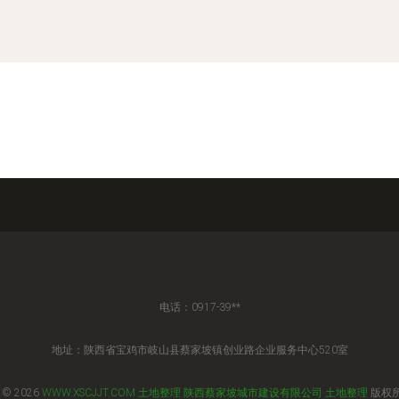
电话：0917-39**
地址：陕西省宝鸡市岐山县蔡家坡镇创业路企业服务中心520室
 © 2026
WWW.XSCJJT.COM
土地整理
陕西蔡家坡城市建设有限公司
土地整理
版权